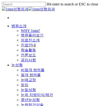
Skip
Hit enter to search or ESC to close
to
Close
main
Search
content
Menu
병원소개
WHY 1mm?
병원둘러보기
의료진소개
진료안내
학술활동
언론보도
공지사항
눈성형
비절개 쌍꺼풀
절개 쌍꺼풀
눈매교정
트임
눈밑성형
눈위 지방이식/제거
중년눈성형
눈썹하거상술