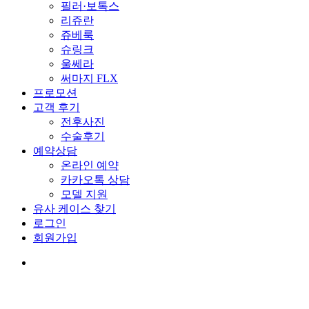
필러·보톡스
리쥬란
쥬베룩
슈링크
울쎄라
써마지 FLX
프로모션
고객 후기
전후사진
수술후기
예약상담
온라인 예약
카카오톡 상담
모델 지원
유사 케이스 찾기
로그인
회원가입