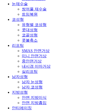
눈재수술
쌍꺼풀 재수술
트임복원
코성형
유형별 코성형
콧대성형
코끝성형
콧볼축소
리프팅
SMAS 안면거상
미니 안면거상
중안면거상
내시경 이마거상
실리프팅
남자성형
남자 눈성형
남자 코성형
지방성형
안면 지방이식
안면 지방흡입
안티에이징