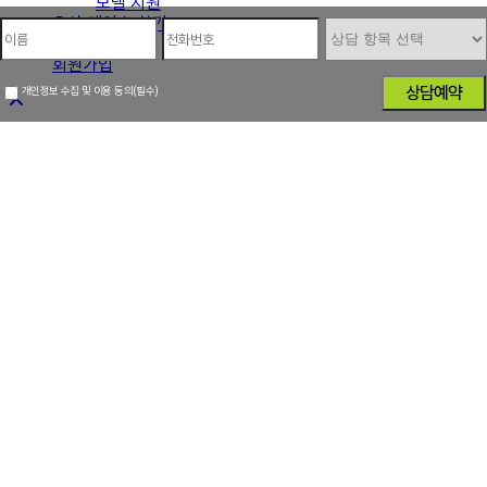
모델 지원
유사 케이스 찾기
*
*
*
이름
휴대폰번호
상담
로그인
항목
회원가입
선택
*
Untitled
개인정보 수집 및 이용 동의(필수)