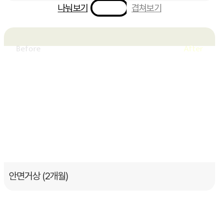
나눠보기
겹쳐보기
안면거상 (2개월)