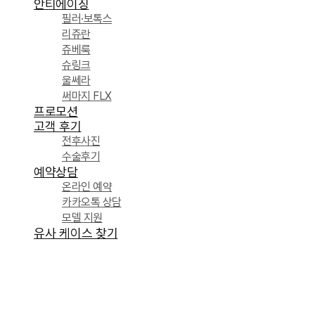
안티에이징
필러·보톡스
리쥬란
쥬베룩
슈링크
울쎄라
써마지 FLX
프로모션
고객 후기
전후사진
수술후기
예약상담
온라인 예약
카카오톡 상담
모델 지원
유사 케이스 찾기