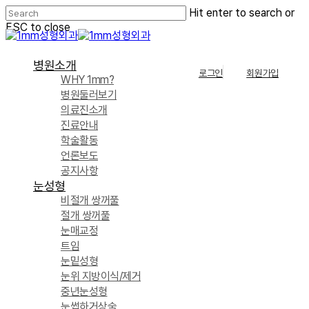
Skip
Hit enter to search or
to
ESC to close
main
Close
content
Search
Menu
병원소개
로그인
회원가입
WHY 1mm?
병원둘러보기
의료진소개
진료안내
학술활동
언론보도
공지사항
눈성형
비절개 쌍꺼풀
절개 쌍꺼풀
눈매교정
트임
눈밑성형
눈위 지방이식/제거
중년눈성형
눈썹하거상술