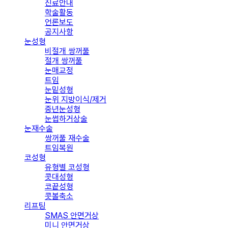
진료안내
학술활동
언론보도
공지사항
눈성형
비절개 쌍꺼풀
절개 쌍꺼풀
눈매교정
트임
눈밑성형
눈위 지방이식/제거
중년눈성형
눈썹하거상술
눈재수술
쌍꺼풀 재수술
트임복원
코성형
유형별 코성형
콧대성형
코끝성형
콧볼축소
리프팅
SMAS 안면거상
미니 안면거상