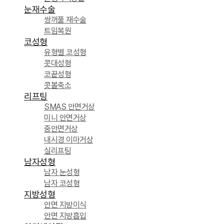
눈재수술
쌍꺼풀 재수술
트임복원
코성형
유형별 코성형
콧대성형
코끝성형
콧볼축소
리프팅
SMAS 안면거상
미니 안면거상
중안면거상
내시경 이마거상
실리프팅
남자성형
남자 눈성형
남자 코성형
지방성형
안면 지방이식
안면 지방흡입