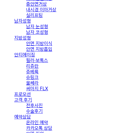
중안면거상
내시경 이마거상
실리프팅
남자성형
남자 눈성형
남자 코성형
지방성형
안면 지방이식
안면 지방흡입
안티에이징
필러·보톡스
리쥬란
쥬베룩
슈링크
울쎄라
써마지 FLX
프로모션
고객 후기
전후사진
수술후기
예약상담
온라인 예약
카카오톡 상담