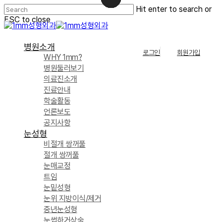
Skip
Hit enter to search or
to
ESC to close
main
Close
content
Search
Menu
병원소개
로그인
회원가입
WHY 1mm?
병원둘러보기
의료진소개
진료안내
학술활동
언론보도
공지사항
눈성형
비절개 쌍꺼풀
절개 쌍꺼풀
눈매교정
트임
눈밑성형
눈위 지방이식/제거
중년눈성형
눈썹하거상술