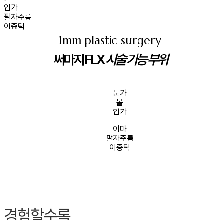
입가
팔자주름
이중턱
1mm plastic surgery
써마지 FLX
시술 가능 부위
눈가
볼
입가
이마
팔자주름
이중턱
경험할수록