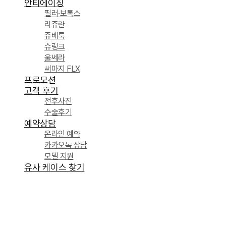
안티에이징
필러·보톡스
리쥬란
쥬베룩
슈링크
울쎄라
써마지 FLX
프로모션
고객 후기
전후사진
수술후기
예약상담
온라인 예약
카카오톡 상담
모델 지원
유사 케이스 찾기