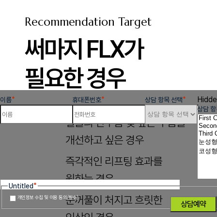
Recommendation Target
써마지 FLX가
필요한 경우
Hidde
*
*
*
이름
휴대폰번호
상담 항목 선택
상담 항
얼굴의 잔주름 및 깊은 주름을
개선하고 싶은 경우
즉각적인 리프팅 효과를
1
3
4
2
원하는 경우
*
Untitled
눈꺼풀이 처지고 흐릿한
개인정보 수집 및 이용 동의(필수)