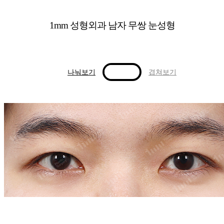
1mm 성형외과 남자 무쌍 눈성형
나눠보기
겹쳐보기