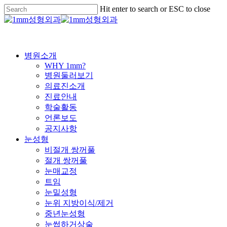
Skip
Hit enter to search or ESC to close
to
Close
main
Search
content
Menu
병원소개
WHY 1mm?
병원둘러보기
의료진소개
진료안내
학술활동
언론보도
공지사항
눈성형
비절개 쌍꺼풀
절개 쌍꺼풀
눈매교정
트임
눈밑성형
눈위 지방이식/제거
중년눈성형
눈썹하거상술