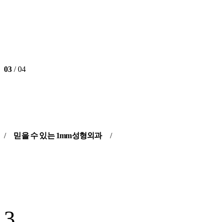
02
/ 04
03
/ 04
/
믿을 수 있는 1mm성형외과
/
3