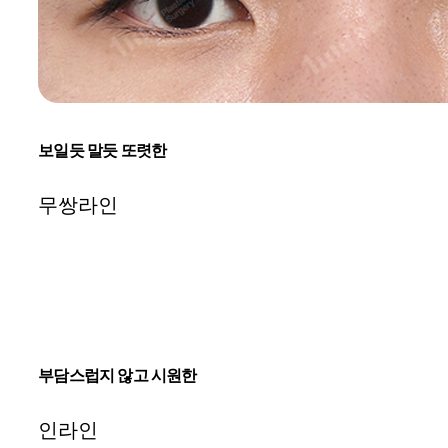
보일듯 말듯 또렷한
무쌍라인
부담스럽지 않고 시원한
인라인