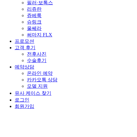
필러·보톡스
리쥬란
쥬베룩
슈링크
울쎄라
써마지 FLX
프로모션
고객 후기
전후사진
수술후기
예약상담
온라인 예약
카카오톡 상담
모델 지원
유사 케이스 찾기
로그인
회원가입