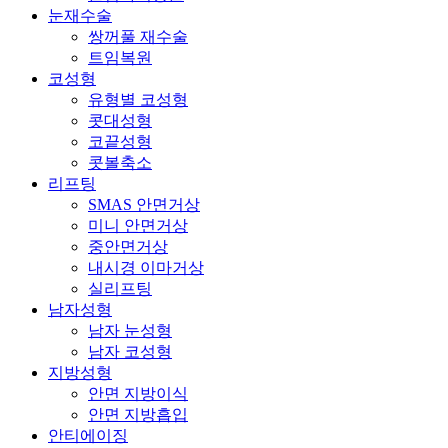
눈재수술
쌍꺼풀 재수술
트임복원
코성형
유형별 코성형
콧대성형
코끝성형
콧볼축소
리프팅
SMAS 안면거상
미니 안면거상
중안면거상
내시경 이마거상
실리프팅
남자성형
남자 눈성형
남자 코성형
지방성형
안면 지방이식
안면 지방흡입
안티에이징