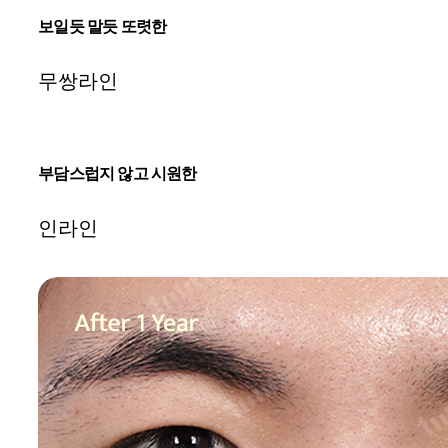
보일듯 말듯 또렷한
무쌍라인
부담스럽지 않고 시원한
인라인