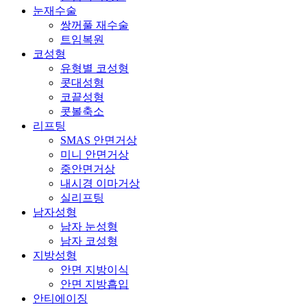
눈재수술
쌍꺼풀 재수술
트임복원
코성형
유형별 코성형
콧대성형
코끝성형
콧볼축소
리프팅
SMAS 안면거상
미니 안면거상
중안면거상
내시경 이마거상
실리프팅
남자성형
남자 눈성형
남자 코성형
지방성형
안면 지방이식
안면 지방흡입
안티에이징