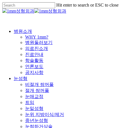
Skip
Hit enter to search or ESC to close
to
Close
main
Search
content
Menu
병원소개
WHY 1mm?
병원둘러보기
의료진소개
진료안내
학술활동
언론보도
공지사항
눈성형
비절개 쌍꺼풀
절개 쌍꺼풀
눈매교정
트임
눈밑성형
눈위 지방이식/제거
중년눈성형
눈썹하거상술