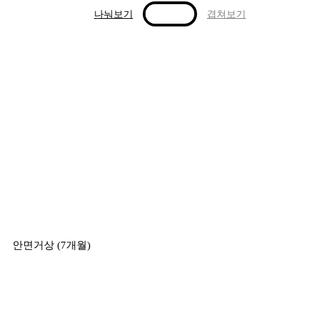
나눠보기
겹쳐보기
안면거상 (7개월)