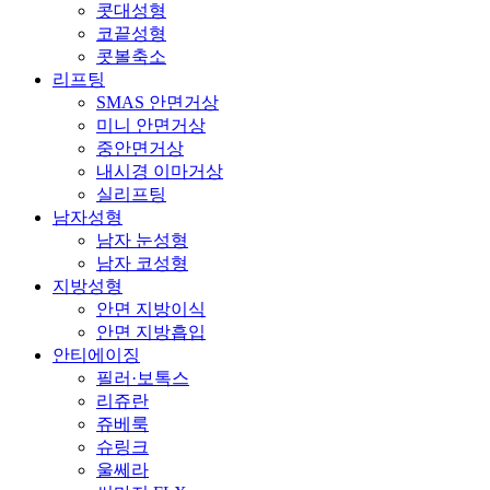
콧대성형
코끝성형
콧볼축소
리프팅
SMAS 안면거상
미니 안면거상
중안면거상
내시경 이마거상
실리프팅
남자성형
남자 눈성형
남자 코성형
지방성형
안면 지방이식
안면 지방흡입
안티에이징
필러·보톡스
리쥬란
쥬베룩
슈링크
울쎄라