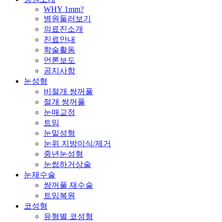
Menu
WHY 1mm?
병원둘러보기
의료진소개
진료안내
학술활동
언론보도
공지사항
눈성형
비절개 쌍꺼풀
절개 쌍꺼풀
눈매교정
트임
눈밑성형
눈위 지방이식/제거
중년눈성형
눈썹하거상술
눈재수술
쌍꺼풀 재수술
트임복원
코성형
유형별 코성형