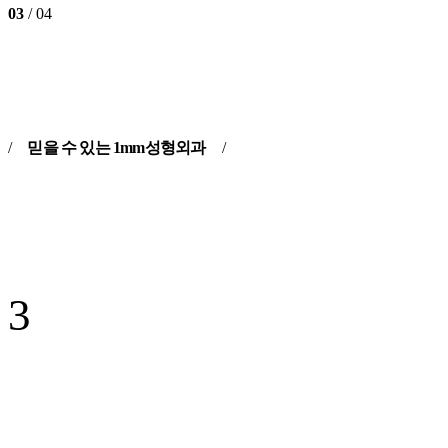
03
/ 04
/
믿을 수 있는 1mm성형외과
/
3