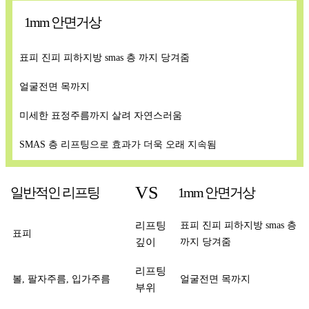
1mm 안면거상
표피 진피 피하지방 smas 층 까지 당겨줌
얼굴전면 목까지
미세한 표정주름까지 살려 자연스러움
SMAS 층 리프팅으로 효과가 더욱 오래 지속됨
VS
일반적인 리프팅
1mm 안면거상
리프팅
표피 진피 피하지방 smas 층
표피
깊이
까지 당겨줌
리프팅
볼, 팔자주름, 입가주름
얼굴전면 목까지
부위