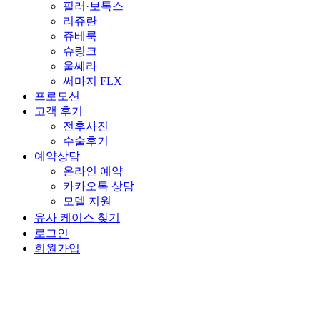
필러·보톡스
리쥬란
쥬베룩
슈링크
울쎄라
써마지 FLX
프로모션
고객 후기
전후사진
수술후기
예약상담
온라인 예약
카카오톡 상담
모델 지원
유사 케이스 찾기
로그인
회원가입