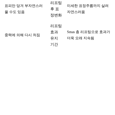
리프팅
표피만 당겨 부자연스러
미세한 표정주름까지 살려
후 표
울 수도 있음
자연스러움
정변화
리프팅
효과
Smas 층 리프팅으로 효과가
중력에 의해 다시 처짐
유지
더욱 오래 지속됨
기간