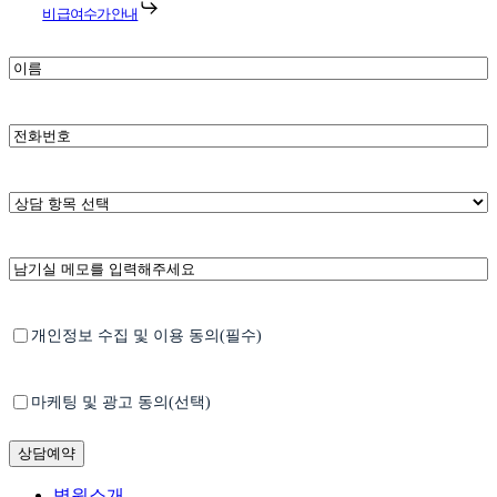
비급여수가안내
*
이
름
*
휴
대
폰
번
*
상
호
담
항
남
목
기
선
실
택
메
*
Untitled
개인정보 수집 및 이용 동의(필수)
모
Untitled
마케팅 및 광고 동의(선택)
Close
병원소개