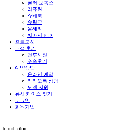
필러·보톡스
리쥬란
쥬베룩
슈링크
울쎄라
써마지 FLX
프로모션
고객 후기
전후사진
수술후기
예약상담
온라인 예약
카카오톡 상담
모델 지원
유사 케이스 찾기
로그인
회원가입
Introduction