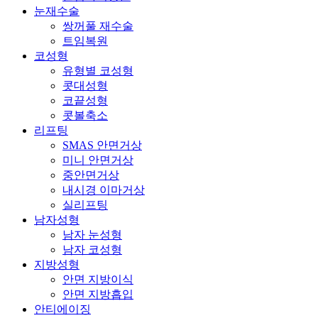
눈재수술
쌍꺼풀 재수술
트임복원
코성형
유형별 코성형
콧대성형
코끝성형
콧볼축소
리프팅
SMAS 안면거상
미니 안면거상
중안면거상
내시경 이마거상
실리프팅
남자성형
남자 눈성형
남자 코성형
지방성형
안면 지방이식
안면 지방흡입
안티에이징