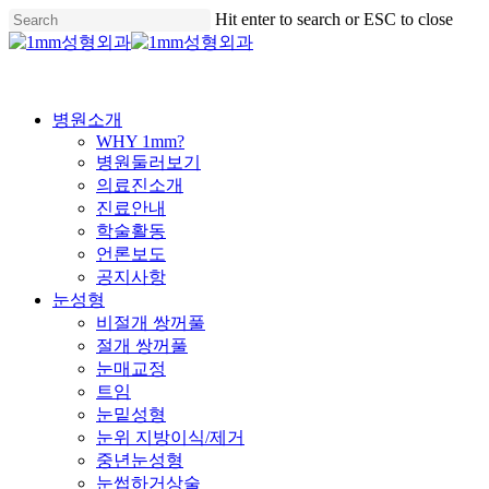
Skip
Hit enter to search or ESC to close
to
Close
main
Search
content
Menu
병원소개
WHY 1mm?
병원둘러보기
의료진소개
진료안내
학술활동
언론보도
공지사항
눈성형
비절개 쌍꺼풀
절개 쌍꺼풀
눈매교정
트임
눈밑성형
눈위 지방이식/제거
중년눈성형
눈썹하거상술