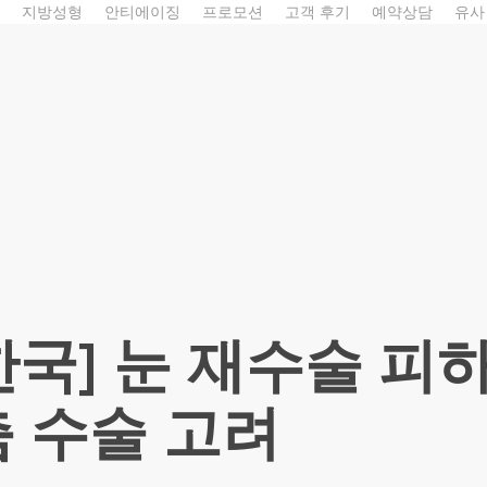
지방성형
안티에이징
프로모션
고객 후기
예약상담
유사
국] 눈 재수술 피
 수술 고려