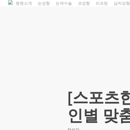
병원소개
눈성형
눈재수술
코성형
리프팅
남자성형
Skip
to
main
content
[스포츠한
인별 맞춤
작성자