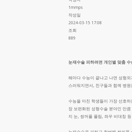
1mmps
작성일
2024-03-15 17:08
조회
889
눈재수술 피하려면 개인별 맞춤 수
​해마다 수능이 끝나고 나면 성형
스러워지면서, 친구들과 함께 병원
​수능을 마친 학생들이 가장 선호하
장 보편화된 성형수술 분야인 만큼
지 눈, 쌍꺼풀 풀림, 좌우 비대칭
​눈재수술을 피하고 첫번째 쌍커풀 