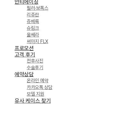
안티에이징
필러·보톡스
리쥬란
쥬베룩
슈링크
울쎄라
써마지 FLX
프로모션
고객 후기
전후사진
수술후기
예약상담
온라인 예약
카카오톡 상담
모델 지원
유사 케이스 찾기