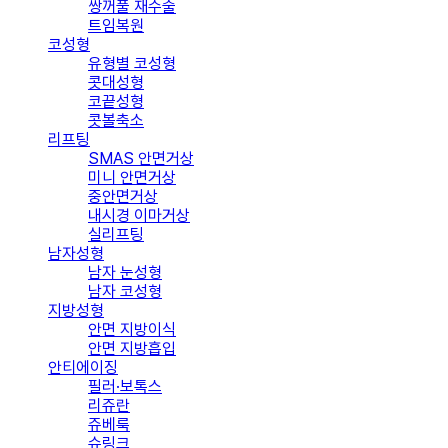
쌍꺼풀 재수술
트임복원
코성형
유형별 코성형
콧대성형
코끝성형
콧볼축소
리프팅
SMAS 안면거상
미니 안면거상
중안면거상
내시경 이마거상
실리프팅
남자성형
남자 눈성형
남자 코성형
지방성형
안면 지방이식
안면 지방흡입
안티에이징
필러·보톡스
리쥬란
쥬베룩
슈링크