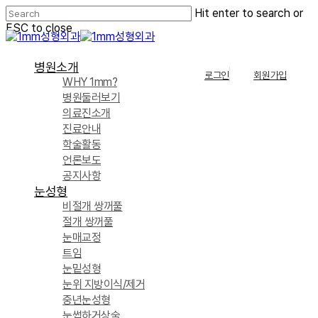
Skip
Hit enter to search or
to
ESC to close
main
Close
content
Search
Menu
병원소개
로그인
회원가입
WHY 1mm?
병원둘러보기
의료진소개
진료안내
학술활동
언론보도
공지사항
눈성형
비절개 쌍꺼풀
절개 쌍꺼풀
눈매교정
트임
눈밑성형
눈위 지방이식/제거
중년눈성형
눈썹하거상술