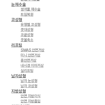
눈재수술
쌍꺼풀 재수술
트임복원
코성형
유형별 코성형
콧대성형
코끝성형
콧볼축소
리프팅
SMAS 안면거상
미니 안면거상
중안면거상
내시경 이마거상
실리프팅
남자성형
남자 눈성형
남자 코성형
지방성형
안면 지방이식
안면 지방흡입