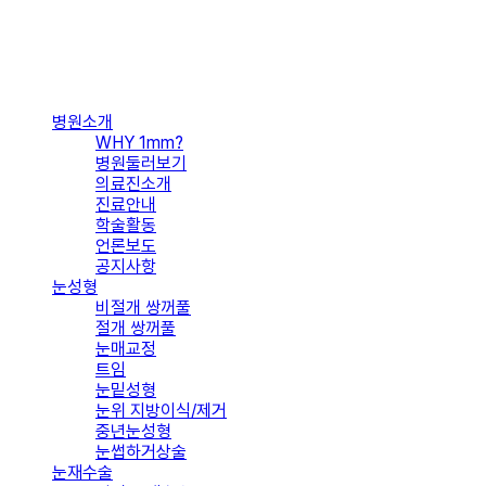
Close
병원소개
Menu
WHY 1mm?
병원둘러보기
의료진소개
진료안내
학술활동
언론보도
공지사항
눈성형
비절개 쌍꺼풀
절개 쌍꺼풀
눈매교정
트임
눈밑성형
눈위 지방이식/제거
중년눈성형
눈썹하거상술
눈재수술