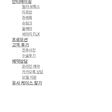
안티에이징
필러·보톡스
리쥬란
쥬베룩
슈링크
울쎄라
써마지 FLX
프로모션
고객 후기
전후사진
수술후기
예약상담
온라인 예약
카카오톡 상담
모델 지원
유사 케이스 찾기