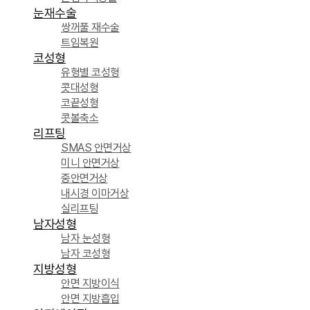
눈재수술
쌍꺼풀 재수술
트임복원
코성형
유형별 코성형
콧대성형
코끝성형
콧볼축소
리프팅
SMAS 안면거상
미니 안면거상
중안면거상
내시경 이마거상
실리프팅
남자성형
남자 눈성형
남자 코성형
지방성형
안면 지방이식
안면 지방흡입