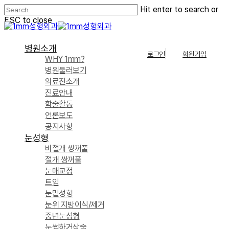
Skip
Hit enter to search or
to
ESC to close
main
Close
content
Search
Menu
병원소개
로그인
회원가입
WHY 1mm?
병원둘러보기
의료진소개
진료안내
학술활동
언론보도
공지사항
눈성형
비절개 쌍꺼풀
절개 쌍꺼풀
눈매교정
트임
눈밑성형
눈위 지방이식/제거
중년눈성형
눈썹하거상술