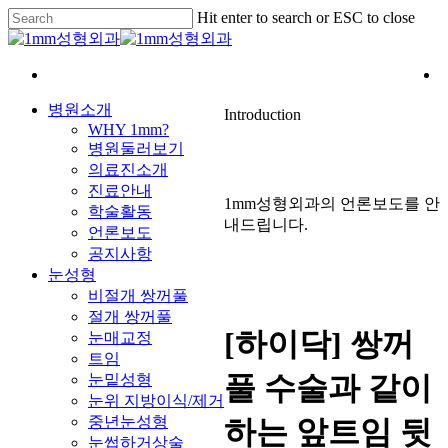
Skip
Hit enter to search or ESC to close
to
Close
main
Search
content
Menu
병원소개
Introduction
WHY 1mm?
병원둘러보기
의료진소개
진료안내
1mm성형외과의 언론보도를 안
학술활동
내드립니다.
언론보도
공지사항
눈성형
비절개 쌍꺼풀
절개 쌍꺼풀
[하이닥] 쌍꺼
눈매교정
트임
풀 수술과 같이
눈밑성형
눈위 지방이식/제거
중년눈성형
하는 앞트임 뒷
눈썹하거상술