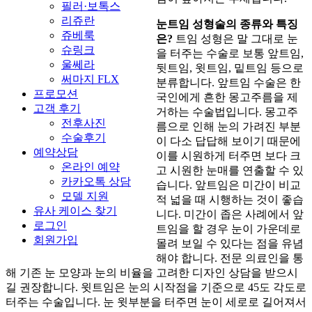
필러·보톡스
리쥬란
눈트임 성형술의 종류와 특징
쥬베룩
은?
트임 성형은 말 그대로 눈
슈링크
을 터주는 수술로 보통 앞트임,
울쎄라
뒷트임, 윗트임, 밑트임 등으로
써마지 FLX
분류합니다. 앞트임 수술은 한
프로모션
국인에게 흔한 몽고주름을 제
고객 후기
거하는 수술법입니다. 몽고주
전후사진
름으로 인해 눈의 가려진 부분
수술후기
이 다소 답답해 보이기 때문에
예약상담
이를 시원하게 터주면 보다 크
온라인 예약
고 시원한 눈매를 연출할 수 있
카카오톡 상담
습니다. 앞트임은 미간이 비교
모델 지원
적 넓을 때 시행하는 것이 좋습
유사 케이스 찾기
니다. 미간이 좁은 사례에서 앞
로그인
트임을 할 경우 눈이 가운데로
회원가입
몰려 보일 수 있다는 점을 유념
해야 합니다. 전문 의료인을 통
해 기존 눈 모양과 눈의 비율을 고려한 디자인 상담을 받으시
길 권장합니다. 윗트임은 눈의 시작점을 기준으로 45도 각도로
터주는 수술입니다. 눈 윗부분을 터주면 눈이 세로로 길어져서