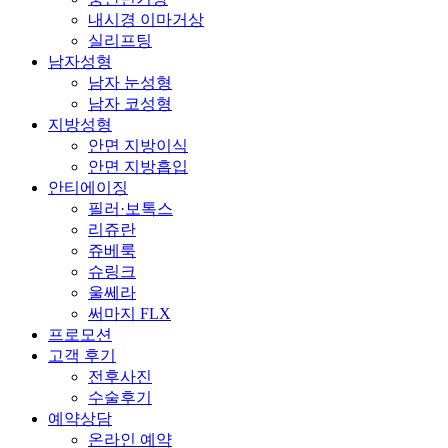
내시경 이마거상
실리프팅
남자성형
남자 눈성형
남자 코성형
지방성형
안면 지방이식
안면 지방흡입
안티에이징
필러·보톡스
리쥬란
쥬베룩
슈링크
울쎄라
써마지 FLX
프로모션
고객 후기
전후사진
수술후기
예약상담
온라인 예약