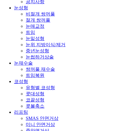
공지사항
눈성형
비절개 쌍꺼풀
절개 쌍꺼풀
눈매교정
트임
눈밑성형
눈위 지방이식/제거
중년눈성형
눈썹하거상술
눈재수술
쌍꺼풀 재수술
트임복원
코성형
유형별 코성형
콧대성형
코끝성형
콧볼축소
리프팅
SMAS 안면거상
미니 안면거상
중안면거상