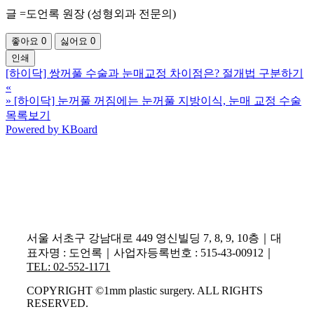
글 =도언록 원장 (성형외과 전문의)
좋아요
0
싫어요
0
인쇄
[하이닥] 쌍꺼풀 수술과 눈매교정 차이점은? 절개법 구분하기
«
»
[하이닥] 눈꺼풀 꺼짐에는 눈꺼풀 지방이식, 눈매 교정 수술
목록보기
Powered by KBoard
서울 서초구 강남대로 449 영신빌딩 7, 8, 9, 10층｜대
표자명 : 도언록｜사업자등록번호 : 515-43-00912｜
TEL: 02-552-1171
COPYRIGHT ©1mm plastic surgery. ALL RIGHTS
RESERVED.