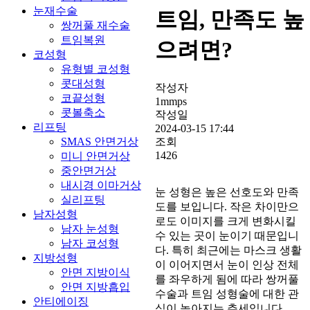
눈재수술
트임, 만족도 높
쌍꺼풀 재수술
트임복원
으려면?
코성형
유형별 코성형
콧대성형
작성자
코끝성형
1mmps
콧볼축소
작성일
리프팅
2024-03-15 17:44
조회
SMAS 안면거상
1426
미니 안면거상
중안면거상
내시경 이마거상
눈 성형은 높은 선호도와 만족
실리프팅
도를 보입니다. 작은 차이만으
남자성형
로도 이미지를 크게 변화시킬
남자 눈성형
수 있는 곳이 눈이기 때문입니
남자 코성형
다. 특히 최근에는 마스크 생활
지방성형
이 이어지면서 눈이 인상 전체
안면 지방이식
를 좌우하게 됨에 따라 쌍꺼풀
안면 지방흡입
수술과 트임 성형술에 대한 관
안티에이징
심이 높아지는 추세입니다.