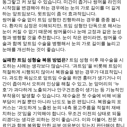
동그랗고 커 보일 수 있습니다. 미간이 좁거나 쌍꺼풀 라인의
시작점을 변경해야 하는 경우에는 눈의 가로 길이를 더 길게
하는 앞트임보다, 윗트임이 좀 더 효과적입니다.
쌍꺼풀 수술 없이 트임 성형만 진행하려는 경우를 종종 봅니
다. 환자의 심정은 이해되지만, 트임 성형만 단독으로 해서는
눈이 커질 수 없기 때문에 쌍꺼풀이나 눈매 교정과 같은 눈성
형과 병행할 것을 추천합니다. 눈이 작은 편이라면, 쌍꺼풀 수
술과 함께 앞트임 수술을 병행해서 눈의 가로 길이를 늘리고
눈매를 개선하는 것이 좋습니다.
실패한 트임 성형술 복원 방법은?
트임 성형 이후 재수술을 시
도하는 사례는 생각보다 많습니다. ‘과트임’을 비롯해 트임이
적절하게 시행되지 않아서 복원술을 받는 경우가 대표적입니
다. 과도한 욕심으로 앞트임 수술을 하면 흉터가 생기거나 미
간이 좁아져서 오히려 인상을 해칠 수 있고, 눈 앞머리의 ‘누
호’가 과다하게 노출되거나 안구건조증이 생기는 등 기능적인
부작용이 발생할 수 있습니다. 재수술은 첫 수술에 비해 비용
부담이 커질 뿐만 아니라 난도도 높은 편입니다. 복원술의 포
커스는 ‘과도하게 노출된 눈의 내측 몽고주름을 적절히 재배
치하는 것'임을 기억해야 합니다. 무조건 이전의 상태로 되돌
리겠다는 생각은 피하는 것이 좋습니다. 이와 더불어, 전문 의
료인과 함께 복원할 만한 피부 여유분이 있는지 판단해야 합니