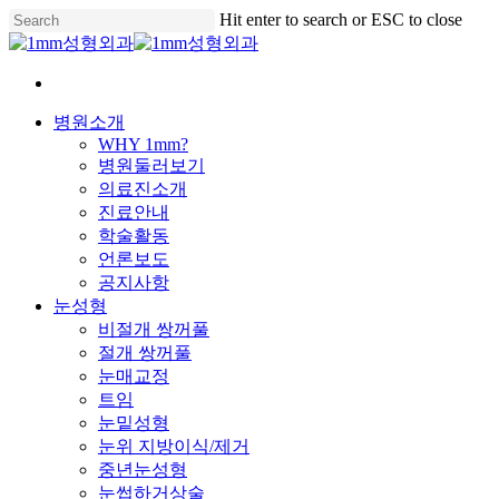
Skip
Hit enter to search or ESC to close
to
Close
main
Search
content
Menu
병원소개
WHY 1mm?
병원둘러보기
의료진소개
진료안내
학술활동
언론보도
공지사항
눈성형
비절개 쌍꺼풀
절개 쌍꺼풀
눈매교정
트임
눈밑성형
눈위 지방이식/제거
중년눈성형
눈썹하거상술