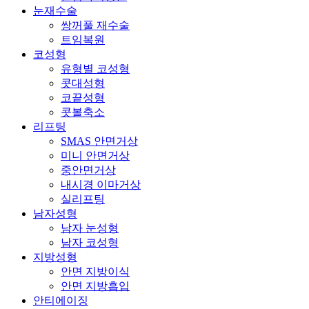
눈재수술
쌍꺼풀 재수술
트임복원
코성형
유형별 코성형
콧대성형
코끝성형
콧볼축소
리프팅
SMAS 안면거상
미니 안면거상
중안면거상
내시경 이마거상
실리프팅
남자성형
남자 눈성형
남자 코성형
지방성형
안면 지방이식
안면 지방흡입
안티에이징