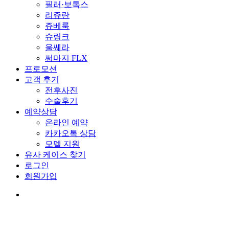
필러·보톡스
리쥬란
쥬베룩
슈링크
울쎄라
써마지 FLX
프로모션
고객 후기
전후사진
수술후기
예약상담
온라인 예약
카카오톡 상담
모델 지원
유사 케이스 찾기
로그인
회원가입