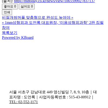
[출처]:
https://mdtoday.co.kr/news/view/1065599927837137
좋아요
0
싫어요
0
인쇄
비절개쌍꺼풀 맞춤형으로 완성도 높여야
«
»
1mm성형외과 도언록 대표원장, ‘미용성형외과학’ 2판 집필
참여
목록보기
Powered by KBoard
서울 서초구 강남대로 449 영신빌딩 7, 8, 9, 10층｜대
표자명 : 도언록｜사업자등록번호 : 515-43-00912｜
TEL: 02-552-1171