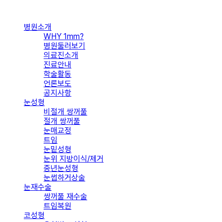
Close
병원소개
Menu
WHY 1mm?
병원둘러보기
의료진소개
진료안내
학술활동
언론보도
공지사항
눈성형
비절개 쌍꺼풀
절개 쌍꺼풀
눈매교정
트임
눈밑성형
눈위 지방이식/제거
중년눈성형
눈썹하거상술
눈재수술
쌍꺼풀 재수술
트임복원
코성형