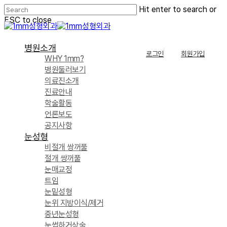
Skip
Hit enter to search or
to
ESC to close
main
Close
content
Search
Menu
병원소개
로그인
회원가입
WHY 1mm?
병원둘러보기
의료진소개
진료안내
학술활동
언론보도
공지사항
눈성형
비절개 쌍꺼풀
절개 쌍꺼풀
눈매교정
트임
눈밑성형
눈위 지방이식/제거
중년눈성형
눈썹하거상술