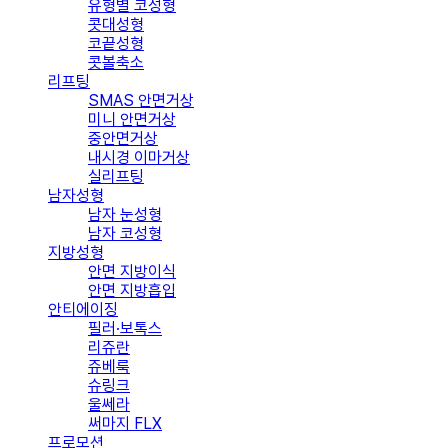
유형별 코성형
콧대성형
코끝성형
콧볼축소
리프팅
SMAS 안면거상
미니 안면거상
중안면거상
내시경 이마거상
실리프팅
남자성형
남자 눈성형
남자 코성형
지방성형
안면 지방이식
안면 지방흡입
안티에이징
필러·보톡스
리쥬란
쥬베룩
슈링크
울쎄라
써마지 FLX
프로모션