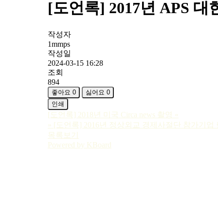
[도언록] 2017년 AP
작성자
1mmps
작성일
2024-03-15 16:28
조회
894
좋아요
0
싫어요
0
인쇄
[도언록] 2018년 미국 Circa news 촬영
«
»
[도언록] 2016년 정상외교 경제사절단 참가기업
목록보기
Powered by KBoard