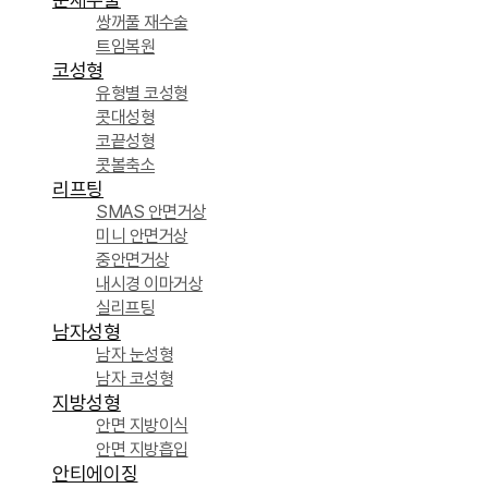
쌍꺼풀 재수술
트임복원
코성형
유형별 코성형
콧대성형
코끝성형
콧볼축소
리프팅
SMAS 안면거상
미니 안면거상
중안면거상
내시경 이마거상
실리프팅
남자성형
남자 눈성형
남자 코성형
지방성형
안면 지방이식
안면 지방흡입
안티에이징