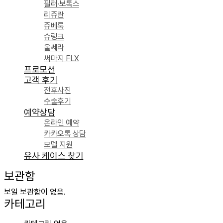
필러·보톡스
리쥬란
쥬베룩
슈링크
울쎄라
써마지 FLX
프로모션
고객 후기
전후사진
수술후기
예약상담
온라인 예약
카카오톡 상담
모델 지원
유사 케이스 찾기
보관함
보일 보관함이 없음.
카테고리