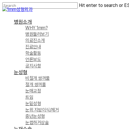
Skip
Hit enter to search or E
to
Close
main
Search
content
Menu
병원소개
WHY 1mm?
병원둘러보기
의료진소개
진료안내
학술활동
언론보도
공지사항
눈성형
비절개 쌍꺼풀
절개 쌍꺼풀
눈매교정
트임
눈밑성형
눈위 지방이식/제거
중년눈성형
눈썹하거상술
눈재수술