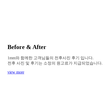
콧대, 코끝, 비중격, 매부리