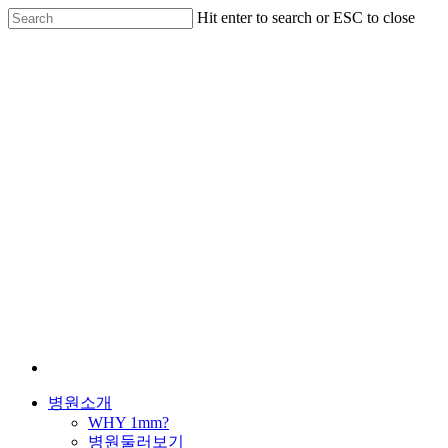
Skip
Hit enter to search or ESC to close
to
Close
main
Search
content
Menu
병원소개
WHY 1mm?
병원둘러보기
의료진소개
진료안내
학술활동
언론보도
공지사항
눈성형