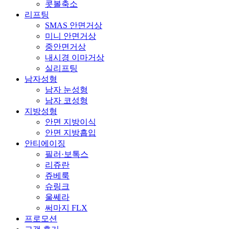
남자성형
남자 눈성형
남자 코성형
지방성형
안면 지방이식
안면 지방흡입
안티에이징
필러·보톡스
리쥬란
쥬베룩
슈링크
울쎄라
써마지 FLX
프로모션
고객 후기
전후사진
수술후기
예약상담
온라인 예약
카카오톡 상담
모델 지원