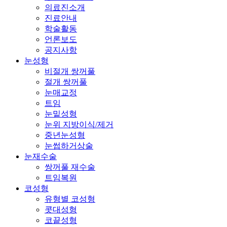
비절개 쌍꺼풀
절개 쌍꺼풀
눈매교정
트임
눈밑성형
눈위 지방이식/제거
중년눈성형
눈썹하거상술
눈재수술
쌍꺼풀 재수술
트임복원
코성형
유형별 코성형
콧대성형
코끝성형
콧볼축소
리프팅
SMAS 안면거상
미니 안면거상
중안면거상
내시경 이마거상
실리프팅