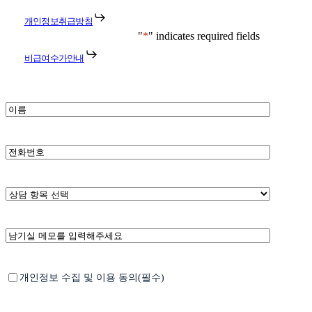
개인정보취급방침
"
*
" indicates required fields
비급여수가안내
*
이
름
*
휴
대
폰
번
*
상
호
담
항
남
목
기
선
실
택
메
*
Untitled
개인정보 수집 및 이용 동의(필수)
모