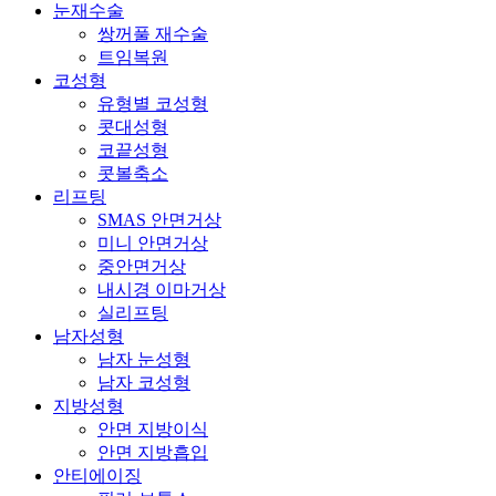
눈재수술
쌍꺼풀 재수술
트임복원
코성형
유형별 코성형
콧대성형
코끝성형
콧볼축소
리프팅
SMAS 안면거상
미니 안면거상
중안면거상
내시경 이마거상
실리프팅
남자성형
남자 눈성형
남자 코성형
지방성형
안면 지방이식
안면 지방흡입
안티에이징