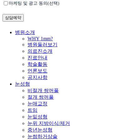
Untitled
마케팅 및 광고 동의(선택)
Close
병원소개
Menu
WHY 1mm?
병원둘러보기
의료진소개
진료안내
학술활동
언론보도
공지사항
눈성형
비절개 쌍꺼풀
절개 쌍꺼풀
눈매교정
트임
눈밑성형
눈위 지방이식/제거
중년눈성형
눈썹하거상술