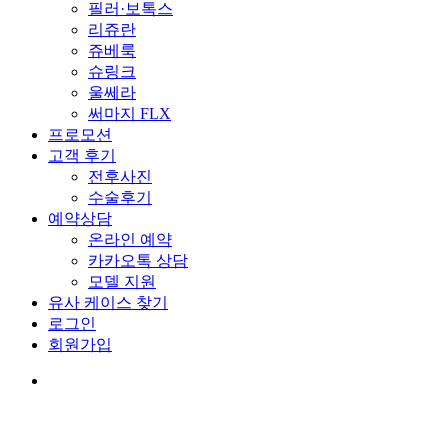
필러·보톡스
리쥬란
쥬베룩
슈링크
울쎄라
써마지 FLX
프로모션
고객 후기
전후사진
수술후기
예약상담
온라인 예약
카카오톡 상담
모델 지원
유사 케이스 찾기
로그인
회원가입
KO