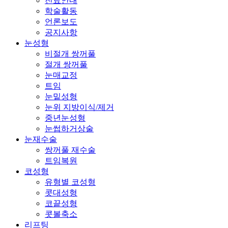
진료안내
학술활동
언론보도
공지사항
눈성형
비절개 쌍꺼풀
절개 쌍꺼풀
눈매교정
트임
눈밑성형
눈위 지방이식/제거
중년눈성형
눈썹하거상술
눈재수술
쌍꺼풀 재수술
트임복원
코성형
유형별 코성형
콧대성형
코끝성형
콧볼축소
리프팅