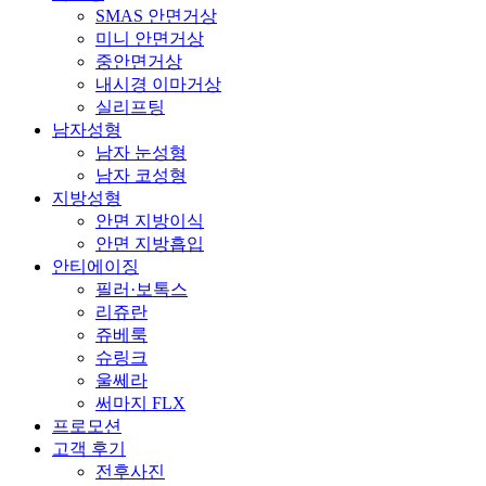
SMAS 안면거상
미니 안면거상
중안면거상
내시경 이마거상
실리프팅
남자성형
남자 눈성형
남자 코성형
지방성형
안면 지방이식
안면 지방흡입
안티에이징
필러·보톡스
리쥬란
쥬베룩
슈링크
울쎄라
써마지 FLX
프로모션
고객 후기
전후사진