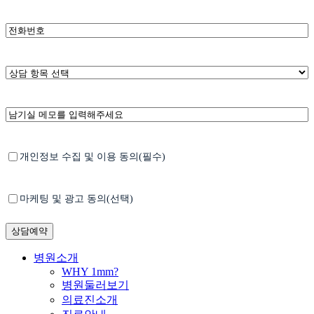
름
*
휴
대
폰
번
*
상
호
담
항
남
목
기
선
실
택
메
*
Untitled
개인정보 수집 및 이용 동의(필수)
모
Untitled
마케팅 및 광고 동의(선택)
Close
병원소개
Menu
WHY 1mm?
병원둘러보기
의료진소개