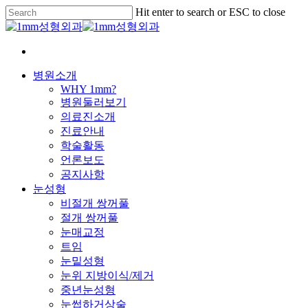
Skip
Hit enter to search or ESC to close
to
Close
main
Search
content
KO
Menu
병원소개
WHY 1mm?
병원둘러보기
의료진소개
진료안내
학술활동
언론보도
공지사항
눈성형
비절개 쌍꺼풀
절개 쌍꺼풀
눈매교정
트임
눈밑성형
눈위 지방이식/제거
중년눈성형
눈썹하거상술