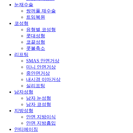
눈재수술
쌍꺼풀 재수술
트임복원
코성형
유형별 코성형
콧대성형
코끝성형
콧볼축소
리프팅
SMAS 안면거상
미니 안면거상
중안면거상
내시경 이마거상
실리프팅
남자성형
남자 눈성형
남자 코성형
지방성형
안면 지방이식
안면 지방흡입
안티에이징