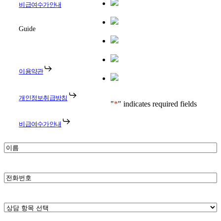
비급여수가안내
Guide
이용약관
개인정보취급방침
"
*
" indicates required fields
비급여수가안내
*
이
름
*
휴
대
폰
번
*
상
호
담