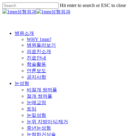
Skip
Hit enter to search or ESC to close
to
Close
main
Search
content
Menu
병원소개
WHY 1mm?
병원둘러보기
의료진소개
진료안내
학술활동
언론보도
공지사항
눈성형
비절개 쌍꺼풀
절개 쌍꺼풀
눈매교정
트임
눈밑성형
눈위 지방이식/제거
중년눈성형
눈썹하거상술