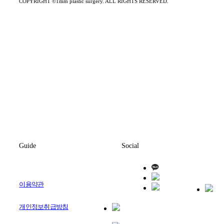
COPYRIGHT ©1mm plastic surgery. ALL RIGHTS RESERVED.
Guide
Social
이용약관
개인정보취급방침