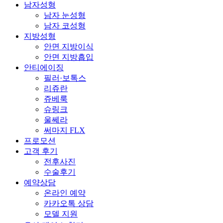
남자성형
남자 눈성형
남자 코성형
지방성형
안면 지방이식
안면 지방흡입
안티에이징
필러·보톡스
리쥬란
쥬베룩
슈링크
울쎄라
써마지 FLX
프로모션
고객 후기
전후사진
수술후기
예약상담
온라인 예약
카카오톡 상담
모델 지원