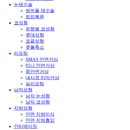
눈재수술
쌍꺼풀 재수술
트임복원
코성형
유형별 코성형
콧대성형
코끝성형
콧볼축소
리프팅
SMAS 안면거상
미니 안면거상
중안면거상
내시경 이마거상
실리프팅
남자성형
남자 눈성형
남자 코성형
지방성형
안면 지방이식
안면 지방흡입
안티에이징