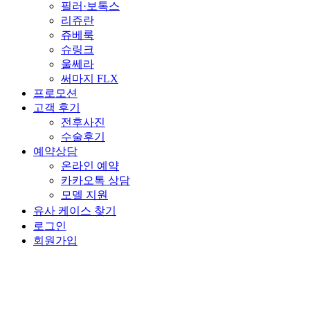
필러·보톡스
리쥬란
쥬베룩
슈링크
울쎄라
써마지 FLX
프로모션
고객 후기
전후사진
수술후기
예약상담
온라인 예약
카카오톡 상담
모델 지원
유사 케이스 찾기
로그인
회원가입