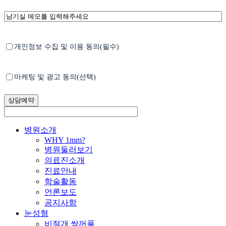
항
남
목
기
선
실
택
메
*
Untitled
개인정보 수집 및 이용 동의(필수)
모
Untitled
마케팅 및 광고 동의(선택)
Close
병원소개
Menu
WHY 1mm?
병원둘러보기
의료진소개
진료안내
학술활동
언론보도
공지사항
눈성형
비절개 쌍꺼풀