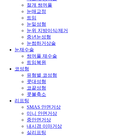
절개 쌍꺼풀
눈매교정
트임
눈밑성형
눈위 지방이식/제거
중년눈성형
눈썹하거상술
눈재수술
쌍꺼풀 재수술
트임복원
코성형
유형별 코성형
콧대성형
코끝성형
콧볼축소
리프팅
SMAS 안면거상
미니 안면거상
중안면거상
내시경 이마거상
실리프팅