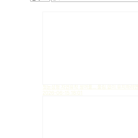
첫눈성형 자연유착 쌍꺼풀… 풀림 없이 유지하려면
2026-06-15 18:01