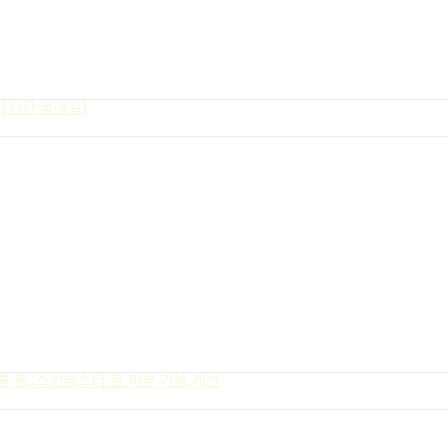
[건강 올레길]
룩 등 ‘스킨부스터’로 피부 기능 개선