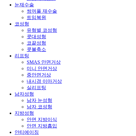
눈재수술
쌍꺼풀 재수술
트임복원
코성형
유형별 코성형
콧대성형
코끝성형
콧볼축소
리프팅
SMAS 안면거상
미니 안면거상
중안면거상
내시경 이마거상
실리프팅
남자성형
남자 눈성형
남자 코성형
지방성형
안면 지방이식
안면 지방흡입
안티에이징