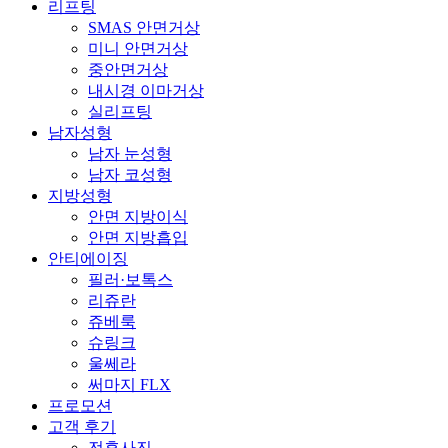
리프팅
SMAS 안면거상
미니 안면거상
중안면거상
내시경 이마거상
실리프팅
남자성형
남자 눈성형
남자 코성형
지방성형
안면 지방이식
안면 지방흡입
안티에이징
필러·보톡스
리쥬란
쥬베룩
슈링크
울쎄라
써마지 FLX
프로모션
고객 후기
전후사진