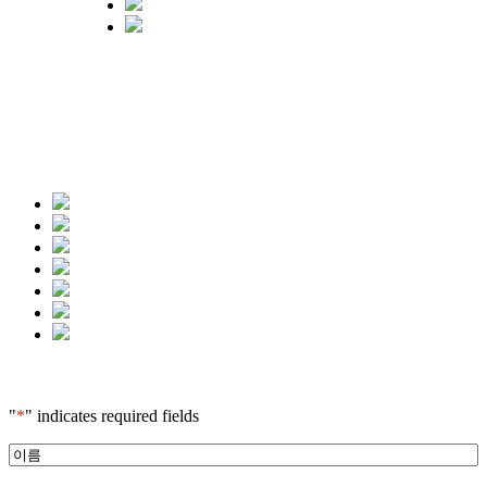
"
*
" indicates required fields
*
이
름