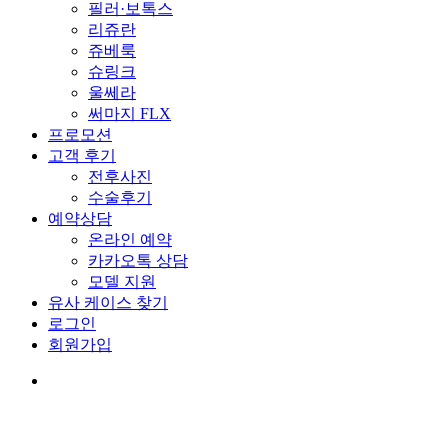
필러·보톡스
리쥬란
쥬베룩
슈링크
울쎄라
써마지 FLX
프로모션
고객 후기
전후사진
수술후기
예약상담
온라인 예약
카카오톡 상담
모델 지원
유사 케이스 찾기
로그인
회원가입