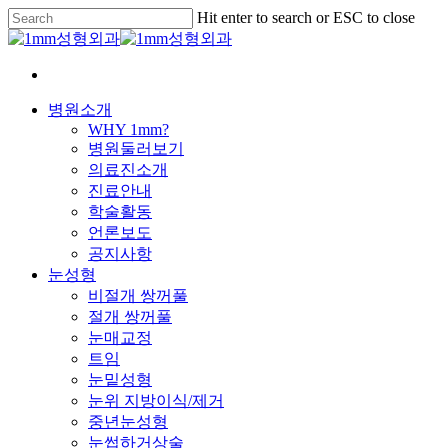
Skip
Hit enter to search or ESC to close
to
Close
main
Search
content
Menu
병원소개
WHY 1mm?
병원둘러보기
의료진소개
진료안내
학술활동
언론보도
공지사항
눈성형
비절개 쌍꺼풀
절개 쌍꺼풀
눈매교정
트임
눈밑성형
눈위 지방이식/제거
중년눈성형
눈썹하거상술