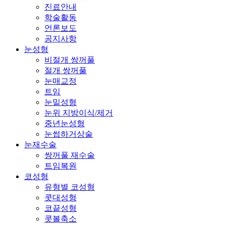
진료안내
학술활동
언론보도
공지사항
눈성형
비절개 쌍꺼풀
절개 쌍꺼풀
눈매교정
트임
눈밑성형
눈위 지방이식/제거
중년눈성형
눈썹하거상술
눈재수술
쌍꺼풀 재수술
트임복원
코성형
유형별 코성형
콧대성형
코끝성형
콧볼축소