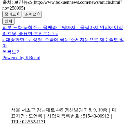
출처: 보건뉴스(http://www.bokuennews.com/news/article.html?
no=258995)
좋아요
0
싫어요
0
인쇄
피부 노화 늦춰주는 울쎄라ㆍ써마지ㆍ울써마지 안티에이징
리프팅, 중요한 포인트는?
«
»
대중화한 ‘눈 성형’ 수술에 짝눈·소세지눈으로 재수술도 많
아
목록보기
Powered by KBoard
서울 서초구 강남대로 449 영신빌딩 7, 8, 9, 10층｜대
표자명 : 도언록｜사업자등록번호 : 515-43-00912｜
TEL: 02-552-1171