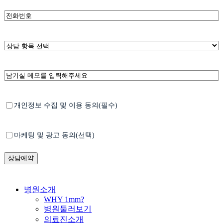
*
휴
대
폰
번
*
상
호
담
항
남
목
기
선
실
택
메
*
Untitled
개인정보 수집 및 이용 동의(필수)
모
Untitled
마케팅 및 광고 동의(선택)
Close
병원소개
Menu
WHY 1mm?
병원둘러보기
의료진소개