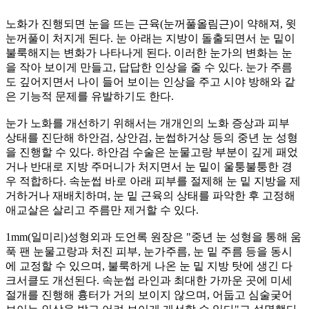
노화가 진행되면 눈을 뜨는 근육(눈꺼풀올림근)이 약해져, 윗
눈꺼풀이 처지게 된다. 눈 아래는 지방이 돌출되면서 눈 밑이
불룩해지는 변화가 나타나게 된다. 이러한 눈가의 변화는 눈
을 작아 보이게 만들고, 답답한 인상을 줄 수 있다. 눈가 주름
도 깊어지면서 나이 들어 보이는 인상을 주고 시야 방해와 같
은 기능적 문제를 유발하기도 한다.
눈가 노화를 개선하기 위해서는 개개인의 노화 증상과 피부
상태를 진단해 하안검, 상안검, 눈썹하거상 등의 중년 눈 성형
을 진행할 수 있다. 하안검 수술은 눈물고랑 부분이 깊게 패었
거나 반대로 지방 주머니가 처지면서 눈 밑이 울퉁불퉁한 경
우 적합하다. 속눈썹 바로 아래 피부를 절제해 눈 밑 지방을 제
거하거나 재배치하며, 눈 밑 근육의 상태를 파악한 후 고정해
애교살은 살리고 주름만 제거할 수 있다.
1mm(일미리)성형외과 도언록 원장은 "중년 눈 성형을 통해 움
푹 팬 눈물고랑과 처진 피부, 눈가주름, 눈 밑 주름 등을 동시
에 교정할 수 있으며, 불룩하게 나온 눈 밑 지방 탓에 생긴 다
크서클도 개선된다. 속눈썹 라인과 최대한 가까운 곳에 미세
절개를 진행해 흉터가 거의 보이지 않으며, 어둡고 심술궂어