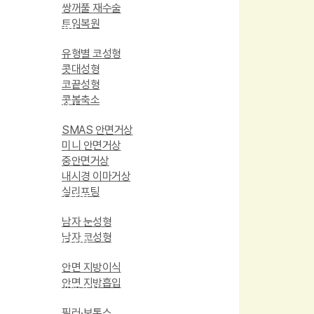
쌍꺼풀 재수술
트임복원
코성형
유형별 코성형
콧대성형
코끝성형
콧볼축소
리프팅
SMAS 안면거상
미니 안면거상
중안면거상
내시경 이마거상
실리프팅
남자성형
남자 눈성형
남자 코성형
지방성형
안면 지방이식
안면 지방흡입
안티에이징
필러·보톡스