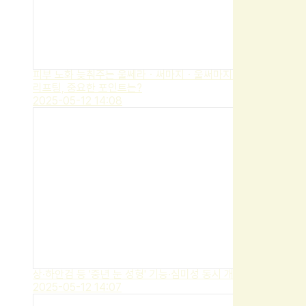
피부 노화 늦춰주는 울쎄라ㆍ써마지ㆍ울써마지 안티에이징
리프팅, 중요한 포인트는?
2025-05-12 14:08
상·하안검 등 '중년 눈 성형' 기능·심미성 동시 개선해야
2025-05-12 14:07