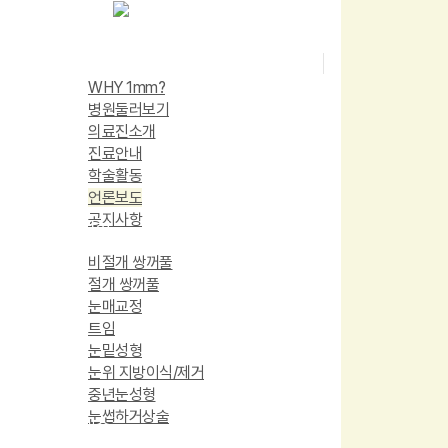
Skip
to
Menu
병원소개
main
로그인
회원가입
content
WHY 1mm?
병원둘러보기
의료진소개
진료안내
학술활동
언론보도
공지사항
눈성형
비절개 쌍꺼풀
절개 쌍꺼풀
눈매교정
트임
눈밑성형
눈위 지방이식/제거
중년눈성형
눈썹하거상술
눈재수술