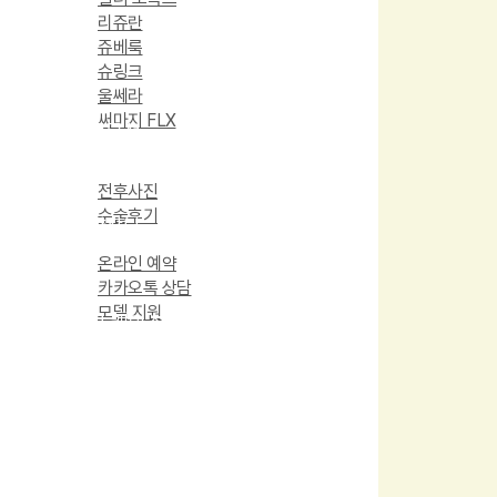
리쥬란
쥬베룩
슈링크
울쎄라
써마지 FLX
프로모션
고객 후기
전후사진
수술후기
예약상담
온라인 예약
카카오톡 상담
모델 지원
유사 케이스 찾기