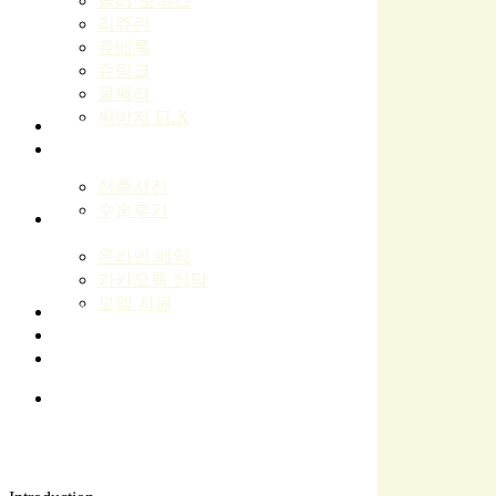
필러·보톡스
리쥬란
쥬베룩
슈링크
울쎄라
써마지 FLX
프로모션
고객 후기
전후사진
수술후기
예약상담
온라인 예약
카카오톡 상담
모델 지원
유사 케이스 찾기
로그인
회원가입