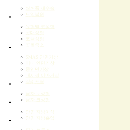
쌍꺼풀 재수술
트임복원
코성형
유형별 코성형
콧대성형
코끝성형
콧볼축소
리프팅
SMAS 안면거상
미니 안면거상
중안면거상
내시경 이마거상
실리프팅
남자성형
남자 눈성형
남자 코성형
지방성형
안면 지방이식
안면 지방흡입
안티에이징