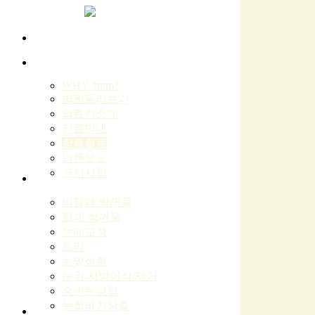
Skip
to
main
content
Menu
병원소개
WHY 1mm?
병원둘러보기
의료진소개
진료안내
학술활동
언론보도
공지사항
눈성형
비절개 쌍꺼풀
절개 쌍꺼풀
눈매교정
트임
눈밑성형
눈위 지방이식/제거
중년눈성형
눈썹하거상술
눈재수술